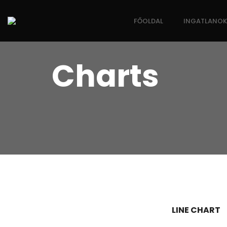
FŐOLDAL
INGATLANOK
Charts
LINE CHART