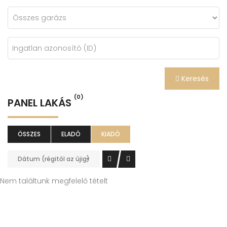
Keresés
(0)
PANEL LAKÁS
ÖSSZES
ELADÓ
KIADÓ
Dátum (régitől az újig)
Nem találtunk megfelelő tételt