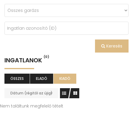
Keresés
(0)
INGATLANOK
ÖSSZES
ELADÓ
KIADÓ
Dátum (régitől az újig)
Nem találtunk megfelelő tételt