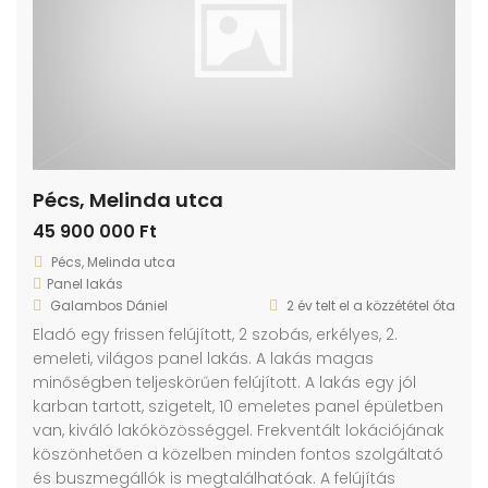
Pécs, Melinda utca
45 900 000 Ft
Pécs, Melinda utca
Panel lakás
Galambos Dániel
2 év telt el a közzététel óta
Eladó egy frissen felújított, 2 szobás, erkélyes, 2.
emeleti, világos panel lakás. A lakás magas
minőségben teljeskörűen felújított. A lakás egy jól
karban tartott, szigetelt, 10 emeletes panel épületben
van, kiváló lakóközösséggel. Frekventált lokációjának
köszönhetően a közelben minden fontos szolgáltató
és buszmegállók is megtalálhatóak. A felújítás