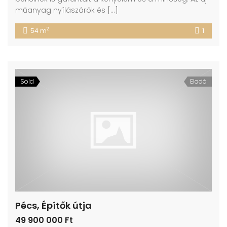
műanyag nyílászárók és […]
2
54 m
1
Sold
Eladó
Pécs, Építők útja
49 900 000 Ft