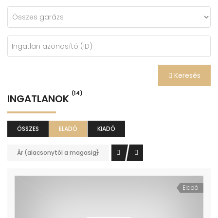
Keresés
(14)
INGATLANOK
ÖSSZES
ELADÓ
KIADÓ
Ár (alacsonytól a magasig)
Eladó