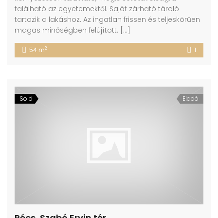
található az egyetemektől. Saját zárható tároló
tartozik a lakáshoz. Az ingatlan frissen és teljeskörűen
magas minőségben felújított. […]
2
54 m
1
Sold
Eladó
Pécs, Szabó Ervin tér