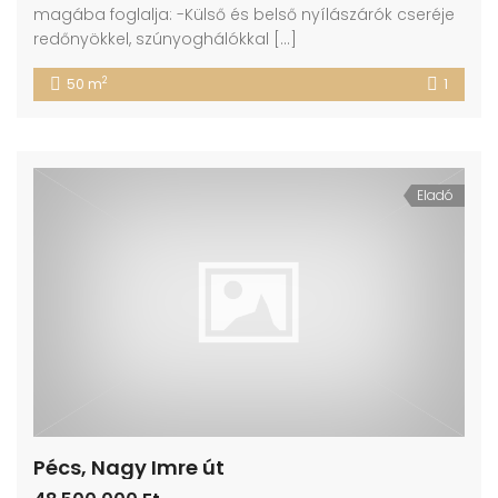
magába foglalja: -Külső és belső nyílászárók cseréje
redőnyökkel, szúnyoghálókkal […]
2
50 m
1
Eladó
Pécs, Nagy Imre út