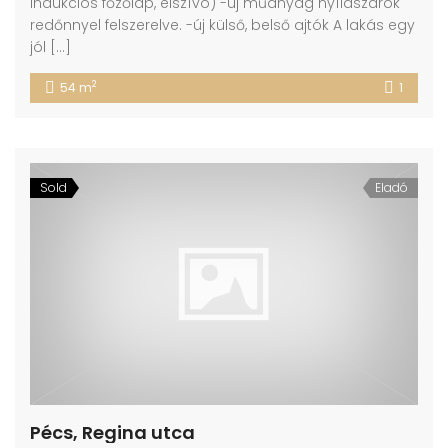
indukciós főzőlap, elszívó) -új műanyag nyílászárók
redőnnyel felszerelve. -új külső, belső ajtók A lakás egy
jól […]
2
54 m
1
Sold
Eladó
Pécs, Regina utca