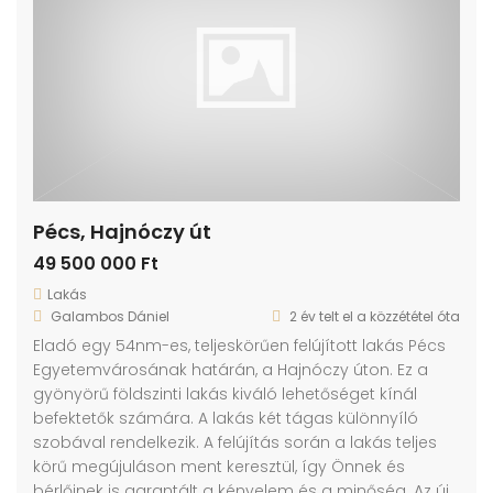
Pécs, Hajnóczy út
49 500 000 Ft
Lakás
Galambos Dániel
2 év telt el a közzététel óta
Eladó egy 54nm-es, teljeskörűen felújított lakás Pécs
Egyetemvárosának határán, a Hajnóczy úton. Ez a
gyönyörű földszinti lakás kiváló lehetőséget kínál
befektetők számára. A lakás két tágas különnyíló
szobával rendelkezik. A felújítás során a lakás teljes
körű megújuláson ment keresztül, így Önnek és
bérlőinek is garantált a kényelem és a minőség. Az új