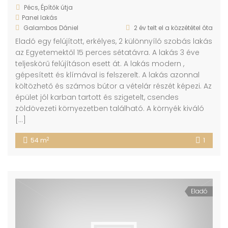
Pécs, Építők útja
Panel lakás
Galambos Dániel
2 év telt el a közzététel óta
Eladó egy felújított, erkélyes, 2 különnyíló szobás lakás
az Egyetemektől 15 perces sétatávra. A lakás 3 éve
teljeskörű felújításon esett át. A lakás modern ,
gépesített és klímával is felszerelt. A lakás azonnal
költözhető és számos bútor a vételár részét képezi. Az
épület jól karban tartott és szigetelt, csendes
zöldövezeti környezetben található. A környék kiváló
[…]
2
54 m
1
Eladó