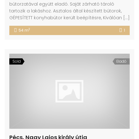
bútorzatával együtt eladó. Saját zárható tároló
tartozik a lakáshoz. Asztalos által készített bútorok,
GÉPESÍTETT konyhabútor került beépítésre, Kiválóan […]
2
54 m
1
Sold
Eladó
Pécs, Nagy Lajos király útja