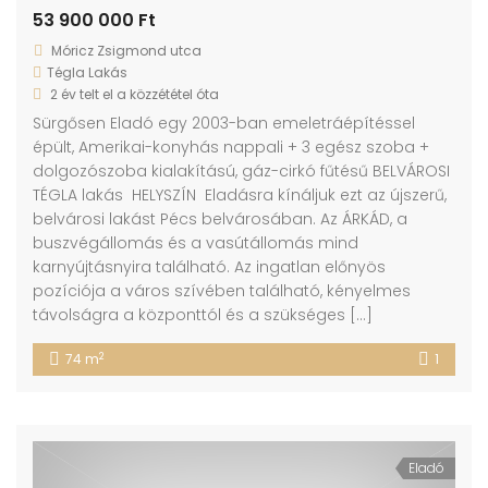
53 900 000 Ft
Móricz Zsigmond utca
Tégla Lakás
2 év telt el a közzététel óta
Sürgősen Eladó egy 2003-ban emeletráépítéssel
épült, Amerikai-konyhás nappali + 3 egész szoba +
dolgozószoba kialakítású, gáz-cirkó fűtésű BELVÁROSI
TÉGLA lakás HELYSZÍN Eladásra kínáljuk ezt az újszerű,
belvárosi lakást Pécs belvárosában. Az ÁRKÁD, a
buszvégállomás és a vasútállomás mind
karnyújtásnyira található. Az ingatlan előnyös
pozíciója a város szívében található, kényelmes
távolságra a központtól és a szükséges […]
2
74 m
1
Eladó