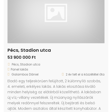
Pécs, Stadion utca
53 900 000 Ft
Pécs, Stadion utca
Panel lakás
Galambos Dániel
2 év telt el a közzététel óta
Eladó egy teljeskörűen felújított, 2 különnyíló szobás,
4. emeleti, erkélyes lakás. A lakás elosztása kiváló
minden helyiség az előtérből közelíthető. A lakásban
új víz,-villany vezetékek. Új műanyag nyílászárók
melyek redőnnyel felszereltek. Új bejárati és belső
ajtók. Modern asztalos által készített konyhabútor. A