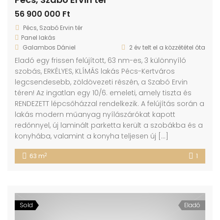
56 900 000 Ft
Pécs, Szabó Ervin tér
Panel lakás
Galambos Dániel
2 év telt el a közzététel óta
Eladó egy frissen felújított, 63 nm-es, 3 különnyíló
szobás, ERKÉLYES, KLÍMÁS lakás Pécs-Kertváros
legcsendesebb, zöldövezeti részén, a Szabó Ervin
téren! Az ingatlan egy 10/6. emeleti, amely tiszta és
RENDEZETT lépcsőházzal rendelkezik. A felújítás során a
lakás modern műanyag nyílászárókat kapott
redőnnyel, új laminált parketta került a szobákba és a
konyhába, valamint a konyha teljesen új […]
2
63 m
1
Sold
Eladó