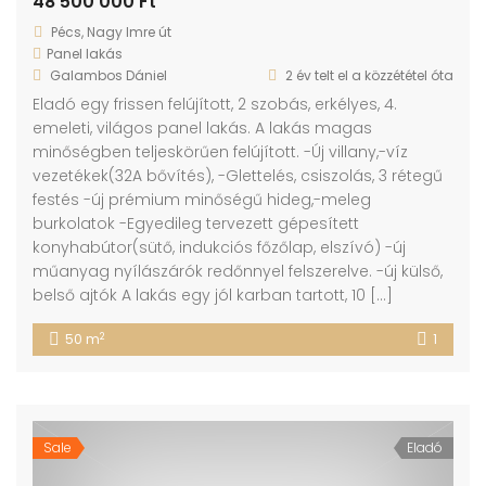
48 500 000 Ft
Pécs, Nagy Imre út
Panel lakás
Galambos Dániel
2 év telt el a közzététel óta
Eladó egy frissen felújított, 2 szobás, erkélyes, 4.
emeleti, világos panel lakás. A lakás magas
minőségben teljeskörűen felújított. -Új villany,-víz
vezetékek(32A bővítés), -Glettelés, csiszolás, 3 rétegű
festés -új prémium minőségű hideg,-meleg
burkolatok -Egyedileg tervezett gépesített
konyhabútor(sütő, indukciós főzőlap, elszívó) -új
műanyag nyílászárók redőnnyel felszerelve. -új külső,
belső ajtók A lakás egy jól karban tartott, 10 […]
2
50 m
1
Sale
Eladó