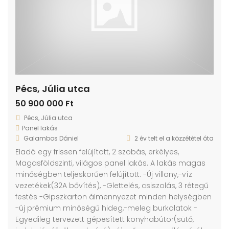
Pécs, Júlia utca
50 900 000 Ft
Pécs, Júlia utca
Panel lakás
Galambos Dániel
2 év telt el a közzététel óta
Eladó egy frissen felújított, 2 szobás, erkélyes,
Magasföldszinti, világos panel lakás. A lakás magas
minőségben teljeskörűen felújított. -Új villany,-víz
vezetékek(32A bővítés), -Glettelés, csiszolás, 3 rétegű
festés -Gipszkarton álmennyezet minden helységben
-új prémium minőségű hideg,-meleg burkolatok -
Egyedileg tervezett gépesített konyhabútor(sütő,