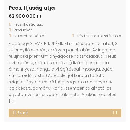
Pécs, Ifjúság útja
62 900 000 Ft
Pécs, Ifjúság útja
Panel lakás
Galambos Dániel
2 év telt el a közzététel óta
Eladó egy 3. EMELETI, PRÉMIUM minőségben felújított, 3
különnyíló szobás, erkélyes panel lakás. Az ingatlan
felújítása prémium anyagok felhasználásával került
kivitelezésre, számos extrával(dizájn gipszkarton
álmennyezet hangulatvilágítással, mosogatógép,
klíma, redőny stb.) Az épület jól karban tartott,
szigetelt így a rezsi költség nagyon alacsonyak. A
bölcsész tudományi karral szemben található, az
egyetemváros szívében található. A lakás tökéletes
[…]
2
64 m
1