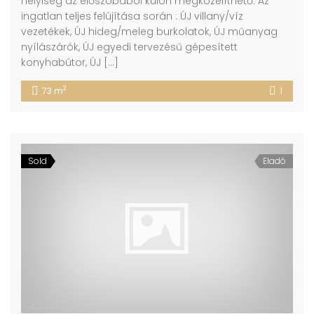
helyiség az előszobából külön megközelíthető. Az
ingatlan teljes felújítása során : ÚJ villany/víz
vezetékek, ÚJ hideg/meleg burkolatok, ÚJ műanyag
nyílászárók, ÚJ egyedi tervezésű gépesített
konyhabútor, ÚJ […]
2
73 m
1
Sold
Eladó