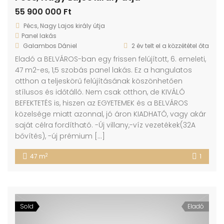
55 900 000 Ft
Pécs, Nagy Lajos király útja
Panel lakás
Galambos Dániel
2 év telt el a közzététel óta
Eladó a BELVÁROS-ban egy frissen felújított, 6. emeleti,
47 m2-es, 1,5 szobás panel lakás. Ez a hangulatos
otthon a teljeskörű felújításának köszönhetően
stílusos és időtálló. Nem csak otthon, de KIVÁLÓ
BEFEKTETÉS is, hiszen az EGYETEMEK és a BELVÁROS
közelsége miatt azonnal, jó áron KIADHATÓ, vagy akár
saját célra fordítható. -Új villany,-víz vezetékek(32A
bővítés), -új prémium […]
2
47 m
1
Sold
Eladó