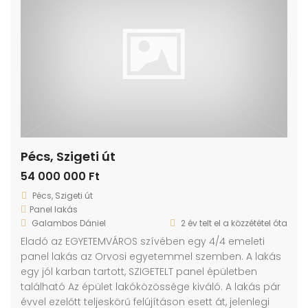
Pécs, Szigeti út
54 000 000 Ft
Pécs, Szigeti út
Panel lakás
Galambos Dániel
2 év telt el a közzététel óta
Eladó az EGYETEMVÁROS szívében egy 4/4 emeleti
panel lakás az Orvosi egyetemmel szemben. A lakás
egy jól karban tartott, SZIGETELT panel épületben
található Az épület lakóközössége kiváló. A lakás pár
évvel ezelőtt teljeskörű felújításon esett át, jelenlegi