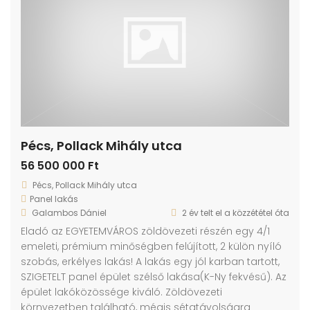
Pécs, Pollack Mihály utca
56 500 000 Ft
Pécs, Pollack Mihály utca
Panel lakás
Galambos Dániel
2 év telt el a közzététel óta
Eladó az EGYETEMVÁROS zöldövezeti részén egy 4/1
emeleti, prémium minőségben felújított, 2 külön nyíló
szobás, erkélyes lakás! A lakás egy jól karban tartott,
SZIGETELT panel épület szélső lakása(K-Ny fekvésű). Az
épület lakóközössége kiváló. Zöldövezeti
környezetben található, mégis sétatávolságra