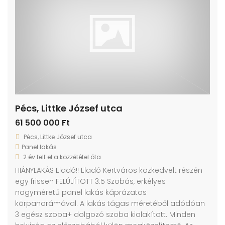
Pécs, Littke József utca
61 500 000 Ft
Pécs, Littke József utca
Panel lakás
2 év telt el a közzététel óta
HIÁNYLAKÁS Eladó!! Eladó Kertváros közkedvelt részén
egy frissen FELÚJÍTOTT 3.5 Szobás, erkélyes
nagyméretű panel lakás káprázatos
körpanorámával. A lakás tágas méretéből adódóan
3 egész szoba+ dolgozó szoba kialakított. Minden