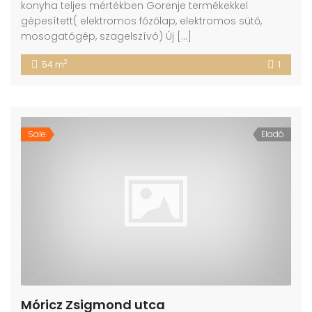
konyha teljes mértékben Gorenje termékekkel
gépesített( elektromos főzőlap, elektromos sütő,
mosogatógép, szagelszívó) Új […]
2
54 m
1
Sale
Eladó
Móricz Zsigmond utca