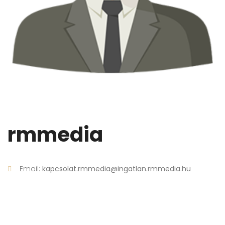
rmmedia
Email:
kapcsolat.rmmedia@ingatlan.rmmedia.hu