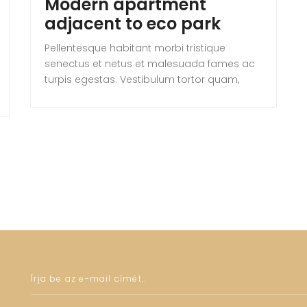
Modern apartment
adjacent to eco park
Pellentesque habitant morbi tristique
senectus et netus et malesuada fames ac
turpis egestas. Vestibulum tortor quam,
feugiat vitae, ultricies eget, tempor sit amet,
ante. Donec eu libero sit amet quam
egestas semper. Aenean ultricies mi vitae
est. Mauris placerat eleifend leo. Quisque sit
amet est et sapien ullamcorper pharetra.
Vestibulum erat wisi, condimentum sed,
commodo […]