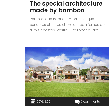
The special architecture
made by bamboo
Pellentesque habitant morbi tristique
senectus et netus et malesuada fames ac
turpis egestas. Vestibulum tortor quam,
feugiat vitae, ultricies eget, tempor sit amet,
ante. Donec eu libero sit amet quam
egestas semper. Aenean ultricies mi vitae
est. Mauris placerat eleifend leo.
2016.12.06.
0 comments