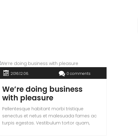
est. Mauris placerat eleifend leo. Quisque sit
amet est et sapien ullamcorper pharetra.
Vestibulum erat wisi, condimentum sed,
commodo […]
2016.12.06.
0 comments
We’re doing business
with pleasure
Pellentesque habitant morbi tristique
senectus et netus et malesuada fames ac
turpis egestas. Vestibulum tortor quam,
feugiat vitae, ultricies eget, tempor sit amet,
ante. Donec eu libero sit amet quam