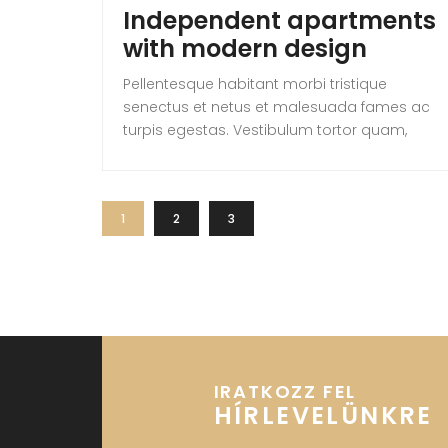
Independent apartments
with modern design
Pellentesque habitant morbi tristique
senectus et netus et malesuada fames ac
turpis egestas. Vestibulum tortor quam,
feugiat vitae, ultricies eget, tempor sit amet,
ante. Donec eu libero sit amet quam
egestas semper. Aenean ultricies mi vitae
1
2
3
est. Mauris placerat eleifend leo. Quisque sit
amet est et sapien ullamcorper pharetra.
Vestibulum erat wisi, condimentum sed,
commodo […]
IRATKOZZ FEL
HÍRLEVELÜNKRE