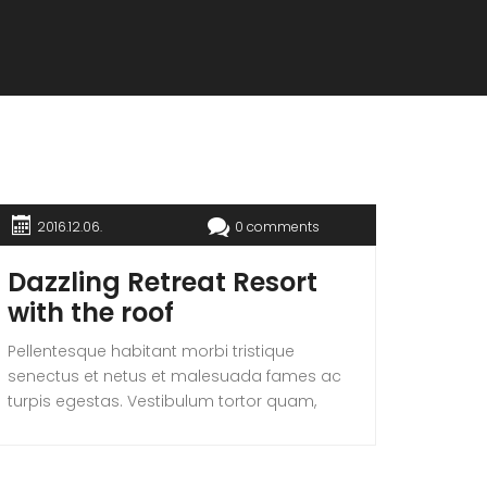
2016.12.06.
0 comments
Dazzling Retreat Resort
with the roof
Pellentesque habitant morbi tristique
senectus et netus et malesuada fames ac
turpis egestas. Vestibulum tortor quam,
feugiat vitae, ultricies eget, tempor sit amet,
ante. Donec eu libero sit amet quam
egestas semper. Aenean ultricies mi vitae