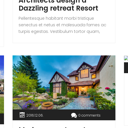
Architects design a
Dazzling retreat Resort
Pellentesque habitant morbi tristique
senectus et netus et malesuada fames ac
turpis egestas. Vestibulum tortor quam,
feugiat vitae, ultricies eget, tempor sit amet,
ante. Donec eu libero sit amet quam
egestas semper. Aenean ultricies mi vitae
est. Mauris placerat eleifend leo. Quisque sit
amet est et sapien ullamcorper pharetra.
Vestibulum erat wisi, condimentum sed,
commodo […]
2016.12.06.
0 comments