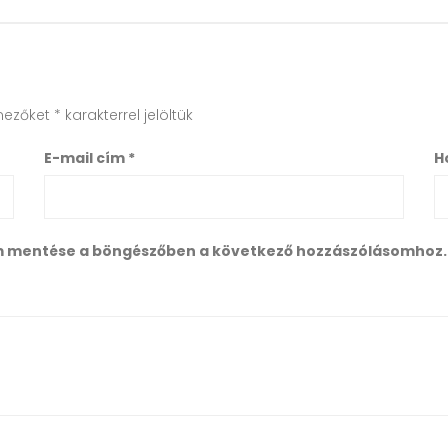
mezőket
*
karakterrel jelöltük
E-mail cím
*
H
m mentése a böngészőben a következő hozzászólásomhoz.