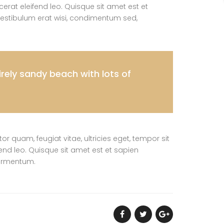
acerat eleifend leo. Quisque sit amet est et
estibulum erat wisi, condimentum sed,
rely sandy beach with lots of
 quam, feugiat vitae, ultricies eget, tempor sit
end leo. Quisque sit amet est et sapien
fermentum.