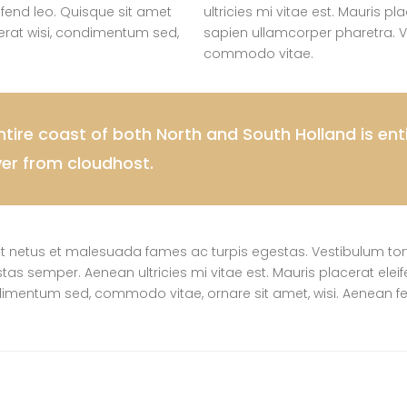
eifend leo. Quisque sit amet
ultricies mi vitae est. Mauris pl
erat wisi, condimentum sed,
sapien ullamcorper pharetra. V
commodo vitae.
ire coast of both North and South Holland is enti
ver from cloudhost.
t netus et malesuada fames ac turpis egestas. Vestibulum tortor
s semper. Aenean ultricies mi vitae est. Mauris placerat eleif
ndimentum sed, commodo vitae, ornare sit amet, wisi. Aenean 