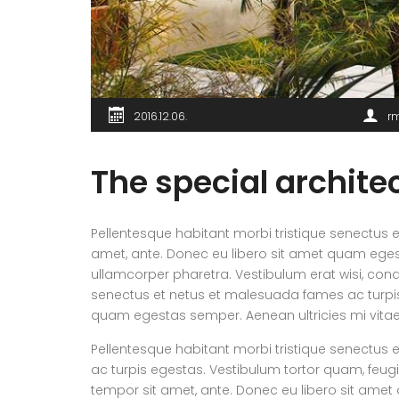
2016.12.06.
r
The special archit
Pellentesque habitant morbi tristique senectus e
amet, ante. Donec eu libero sit amet quam egesta
ullamcorper pharetra. Vestibulum erat wisi, con
senectus et netus et malesuada fames ac turpis e
quam egestas semper. Aenean ultricies mi vitae e
Pellentesque habitant morbi tristique senectus
ac turpis egestas. Vestibulum tortor quam, feugiat
tempor sit amet, ante. Donec eu libero sit am