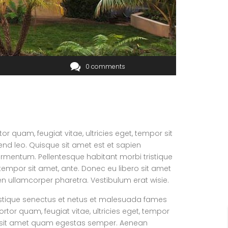
0 comments
 quam, feugiat vitae, ultricies eget, tempor sit
end leo. Quisque sit amet est et sapien
ermentum. Pellentesque habitant morbi tristique
tempor sit amet, ante. Donec eu libero sit amet
en ullamcorper pharetra. Vestibulum erat wisie.
istique senectus et netus et malesuada fames
rtor quam, feugiat vitae, ultricies eget, tempor
ro sit amet quam egestas semper. Aenean