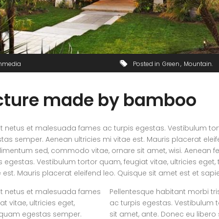
mmedia
Posted in
Green
Mountain
ecture made by bamboo
t netus et malesuada fames ac turpis egestas. Vestibulum tortor
s semper. Aenean ultricies mi vitae est. Mauris placerat eleif
dimentum sed, commodo vitae, ornare sit amet, wisi. Aenean f
gestas. Vestibulum tortor quam, feugiat vitae, ultricies eget, 
st. Mauris placerat eleifend leo. Quisque sit amet est et sapi
 et netus et malesuada fames
Pellentesque habitant morbi tr
 vitae, ultricies eget,
ac turpis egestas. Vestibulum to
et quam egestas semper.
sit amet, ante. Donec eu libe