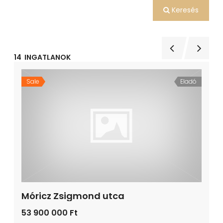
Keresés
14
INGATLANOK
Sale
Eladó
Móricz Zsigmond utca
53 900 000 Ft