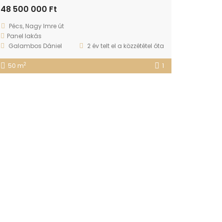
48 500 000 Ft
Pécs, Nagy Imre út
Panel lakás
Galambos Dániel
2 év telt el a közzététel óta
2
50 m
1