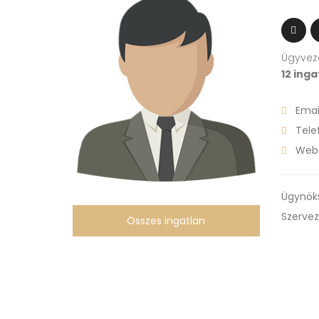
Ügyvez
12 inga
Email
Tele
Webo
Ügynök
Szervez
Összes ingatlan