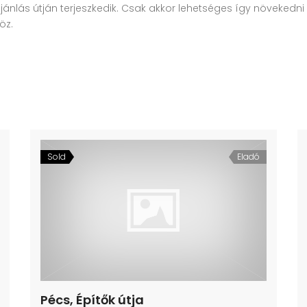
jánlás útján terjeszkedik. Csak akkor lehetséges így növekedni h
öz.
Sold
Eladó
Pécs, Építők útja