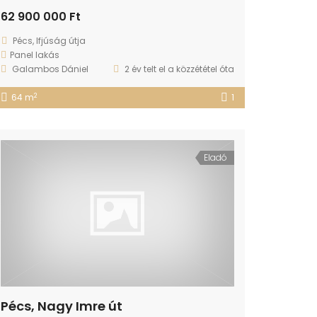
62 900 000 Ft
Pécs, Ifjúság útja
Panel lakás
Galambos Dániel
2 év telt el a közzététel óta
2
64 m
1
Eladó
Pécs, Nagy Imre út