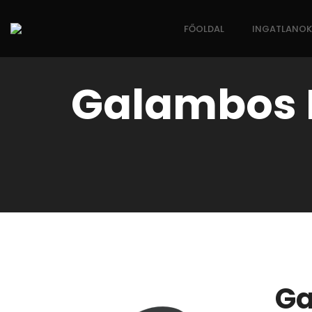
FŐOLDAL
INGATLANOK
Galambos 
Ga