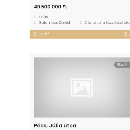
49 500 000 Ft
Lakás
Galambos Dániel
2 év telt el a közzététel óta
2
54 m
1
Eladó
Pécs, Júlia utca