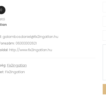
ető
tlan
:
galambosdaniel@fix2ingatlan.hu
fonszám:
06303302621
ldal:
http://www.fix2ingatlan.hu
ség:
Fix2ingatlan
et:
Fix2ingatlan