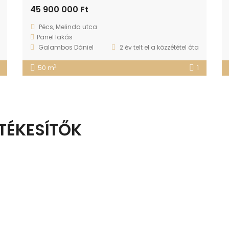
45 900 000 Ft
Pécs, Melinda utca
Panel lakás
Galambos Dániel
2 év telt el a közzététel óta
2
50 m
1
TÉKESÍTŐK