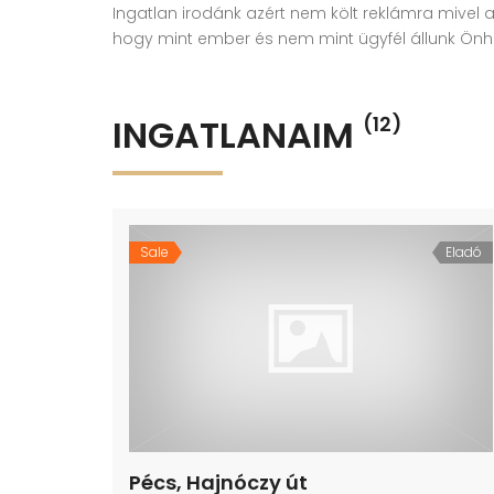
Ingatlan irodánk azért nem költ reklámra mivel a
hogy mint ember és nem mint ügyfél állunk Önh
INGATLANAIM
(12)
Sale
Eladó
Pécs, Hajnóczy út