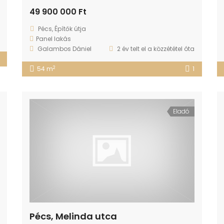
49 900 000 Ft
Pécs, Építők útja
Panel lakás
Galambos Dániel
2 év telt el a közzététel óta
2
54 m
1
Eladó
Pécs, Melinda utca