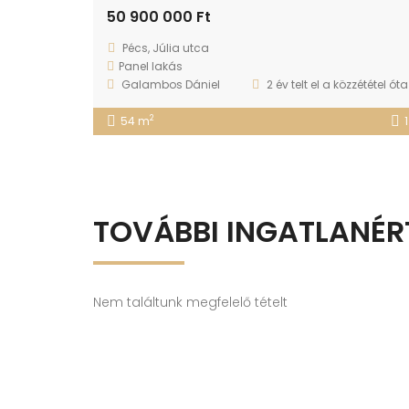
50 900 000 Ft
Pécs, Júlia utca
Panel lakás
Galambos Dániel
2 év telt el a közzététel óta
2
54 m
1
TOVÁBBI INGATLANÉR
Nem találtunk megfelelő tételt