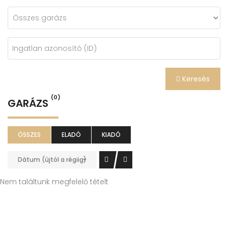
Keresés
(0)
GARÁZS
ÖSSZES
ELADÓ
KIADÓ
Dátum (újtól a régiig)
Nem találtunk megfelelő tételt