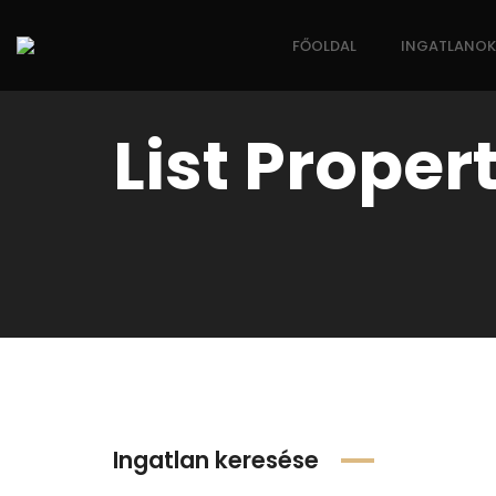
FŐOLDAL
INGATLANOK
List Proper
Ingatlan keresése