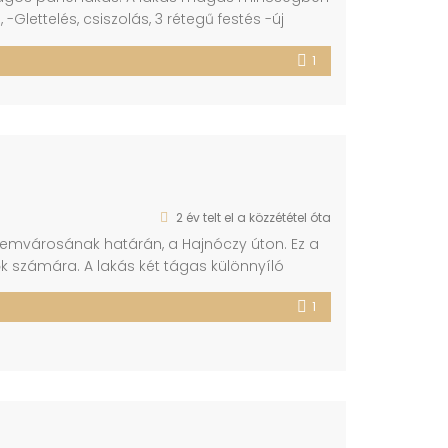
, -Glettelés, csiszolás, 3 rétegű festés -új
vezett gépesített konyhabútor(sütő,
1
l felszerelve. -új külső, belső ajtók A lakás
2 év telt el a közzététel óta
etemvárosának határán, a Hajnóczy úton. Ez a
ők számára. A lakás két tágas különnyíló
 megújuláson ment keresztül, így Önnek és
1
nyag nyílászárók és […]