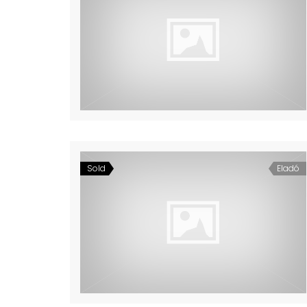
Sold
Eladó