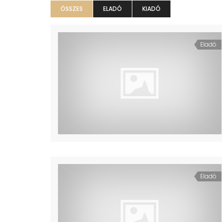
ÖSSZES
ELADÓ
KIADÓ
Eladó
Eladó