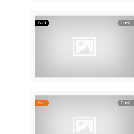
Sold
Eladó
Sale
Eladó