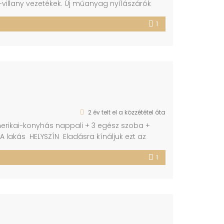
,-villany vezetékek. Új műanyag nyílászárók
odern asztalos által készített konyhabútor. A
1
lektromos főzőlap, elektromos sütő,
2 év telt el a közzététel óta
erikai-konyhás nappali + 3 egész szoba +
A lakás HELYSZÍN Eladásra kínáljuk ezt az
 buszvégállomás és a vasútállomás mind
1
 város szívében található, kényelmes