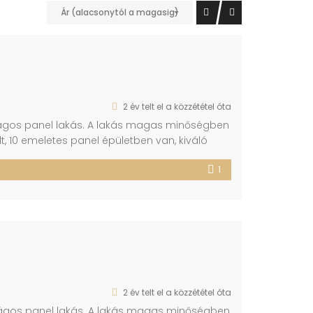
Ár (alacsonytól a magasig)
2 év telt el a közzététel óta
, világos panel lakás. A lakás magas minőségben
telt, 10 emeletes panel épületben van, kiváló
 közelben minden fontos szolgáltató és
1
ja: -Külső és belső nyílászárók cseréje
2 év telt el a közzététel óta
i, világos panel lakás. A lakás magas minőségben