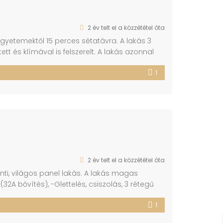
2 év telt el a közzététel óta
 Egyetemektől 15 perces sétatávra. A lakás 3
ett és klímával is felszerelt. A lakás azonnal
t jól karban tartott és szigetelt, csendes
1
2 év telt el a közzététel óta
zinti, világos panel lakás. A lakás magas
(32A bővítés), -Glettelés, csiszolás, 3 rétegű
prémium minőségű hideg,-meleg burkolatok -
1
s főzőlap, elszívó) -új műanyag nyílászárók
…]