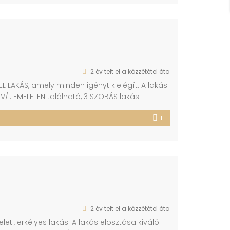
2 év telt el a közzététel óta
L LAKÁS, amely minden igényt kielégít. A lakás
/I. EMELETEN található, 3 SZOBÁS lakás
zel a tökéletes pihenést. A lakás nem csak
1
YÍLÁSZÁRÓK, […]
2 év telt el a közzététel óta
leti, erkélyes lakás. A lakás elosztása kiváló