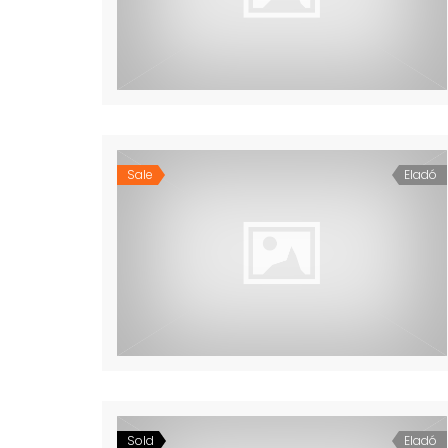
Sale
Eladó
Sold
Eladó