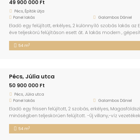
49 900 000 Ft
Pécs, Építők útja
Panel lakás
Galambos Dániel
Eladó egy felújított, erkélyes, 2 különnyíló szobás lakás az
éve teljeskörű felújításon esett át. A lakás modern , gépesít
költözhető és számos bútor a vételár részét képezi. Az épüle
2
54 m
zöldövezeti környezetben található. A környék kiváló […]
Pécs, Júlia utca
50 900 000 Ft
Pécs, Júlia utca
Panel lakás
Galambos Dániel
Eladó egy frissen felújított, 2 szobás, erkélyes, Magasfölds
minőségben teljeskörűen felújított. -Új villany,-víz vezetékek
festés -Gipszkarton álmennyezet minden helységben -új 
2
54 m
Egyedileg tervezett gépesített konyhabútor(sütő, indukció
redőnnyel felszerelve. -új külső, belső ajtók A lakás egy jól [