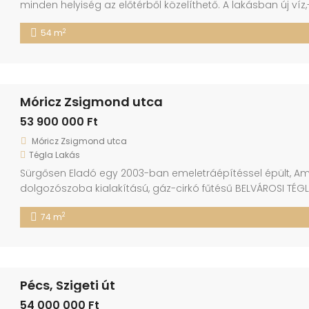
minden helyiség az előtérből közelíthető. A lakásban új víz
melyek redőnnyel felszereltek. Új bejárati és belső ajtók. M
2
54 m
konyha teljes mértékben Gorenje termékekkel gépesített( e
mosogatógép, szagelszívó) Új […]
Móricz Zsigmond utca
53 900 000 Ft
Móricz Zsigmond utca
Tégla Lakás
Sürgősen Eladó egy 2003-ban emeletráépítéssel épült, Am
dolgozószoba kialakítású, gáz-cirkó fűtésű BELVÁROSI TÉGL
újszerű, belvárosi lakást Pécs belvárosában. Az ÁRKÁD, a
2
74 m
karnyújtásnyira található. Az ingatlan előnyös pozíciója a
távolságra a központtól és a szükséges […]
Pécs, Szigeti út
54 000 000 Ft