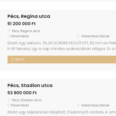
Pécs, Regina utca
51 200 000 Ft
Pécs, Regina utca
Panel lakás
Galambos Dániel
Eladó egy exkluzív, TELJES KÖRŰEN FELÚJÍTOTT, 62 nm-es PANE
K-NY fekvésű így a nap minden szakaszában világos. Ez a IV
csendes udvarra néző ablakokkal rendelkezik, biztosítva ez
2
62 m
kívülről szigetelt, hanem belülről is megújult: ÚJ MŰANYAG N
Pécs, Stadion utca
53 900 000 Ft
Pécs, Stadion utca
Panel lakás
Galambos Dániel
Eladó egy teljeskörűen felújított, 2 különnyíló szobás, 4. eme