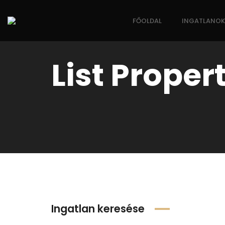
FŐOLDAL
INGATLANOK
List Proper
Ingatlan keresése