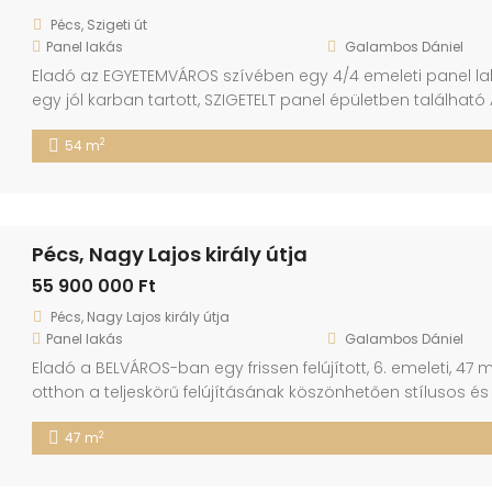
Pécs, Szigeti út
Panel lakás
Galambos Dániel
Eladó az EGYETEMVÁROS szívében egy 4/4 emeleti panel l
egy jól karban tartott, SZIGETELT panel épületben található
évvel ezelőtt teljeskörű felújításon esett át, jelenlegi búto
2
54 m
tartozik a lakáshoz. Asztalos által készített bútorok, GÉPES
[…]
Pécs, Nagy Lajos király útja
55 900 000 Ft
Pécs, Nagy Lajos király útja
Panel lakás
Galambos Dániel
Eladó a BELVÁROS-ban egy frissen felújított, 6. emeleti, 47 
otthon a teljeskörű felújításának köszönhetően stílusos és
BEFEKTETÉS is, hiszen az EGYETEMEK és a BELVÁROS közelség
2
47 m
saját célra fordítható. -Új villany,-víz vezetékek(32A bővíté