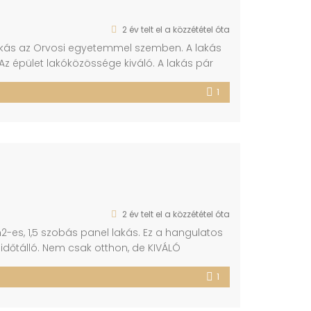
2 év telt el a közzététel óta
akás az Orvosi egyetemmel szemben. A lakás
 Az épület lakóközössége kiváló. A lakás pár
rzatával együtt eladó. Saját zárható tároló
1
ÍTETT konyhabútor került beépítésre, Kiválóan
2 év telt el a közzététel óta
m2-es, 1,5 szobás panel lakás. Ez a hangulatos
 időtálló. Nem csak otthon, de KIVÁLÓ
e miatt azonnal, jó áron KIADHATÓ, vagy akár
1
s), -új prémium […]