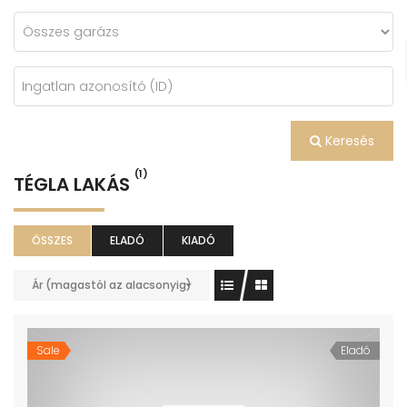
Keresés
(1)
TÉGLA LAKÁS
ÖSSZES
ELADÓ
KIADÓ
Ár (magastól az alacsonyig)
Sale
Eladó