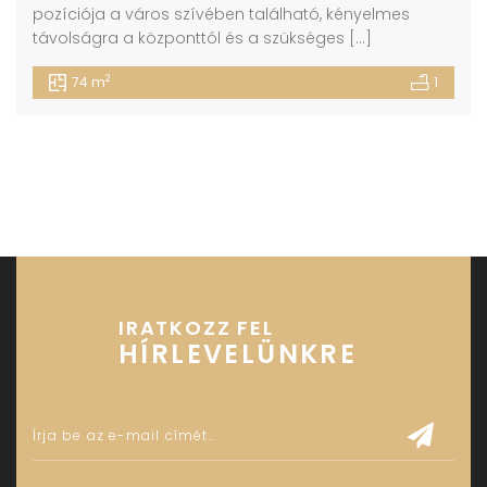
pozíciója a város szívében található, kényelmes
távolságra a központtól és a szükséges […]
2
74 m
1
IRATKOZZ FEL
HÍRLEVELÜNKRE