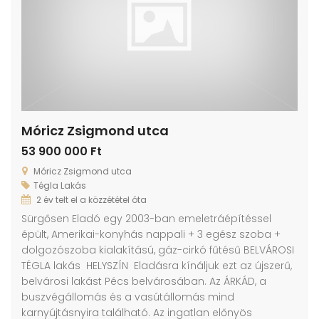
Móricz Zsigmond utca
53 900 000 Ft
Móricz Zsigmond utca
Tégla Lakás
2 év telt el a közzététel óta
Sürgősen Eladó egy 2003-ban emeletráépítéssel
épült, Amerikai-konyhás nappali + 3 egész szoba +
dolgozószoba kialakítású, gáz-cirkó fűtésű BELVÁROSI
TÉGLA lakás HELYSZÍN Eladásra kínáljuk ezt az újszerű,
belvárosi lakást Pécs belvárosában. Az ÁRKÁD, a
buszvégállomás és a vasútállomás mind
karnyújtásnyira található. Az ingatlan előnyös