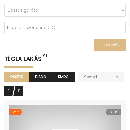
Keresés
(1)
TÉGLA LAKÁS
ÖSSZES
ELADÓ
KIADÓ
Kiemelt
Sale
Eladó