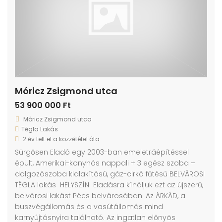
Móricz Zsigmond utca
53 900 000 Ft
Móricz Zsigmond utca
Tégla Lakás
2 év telt el a közzététel óta
Sürgősen Eladó egy 2003-ban emeletráépítéssel
épült, Amerikai-konyhás nappali + 3 egész szoba +
dolgozószoba kialakítású, gáz-cirkó fűtésű BELVÁROSI
TÉGLA lakás HELYSZÍN Eladásra kínáljuk ezt az újszerű,
belvárosi lakást Pécs belvárosában. Az ÁRKÁD, a
buszvégállomás és a vasútállomás mind
karnyújtásnyira található. Az ingatlan előnyös