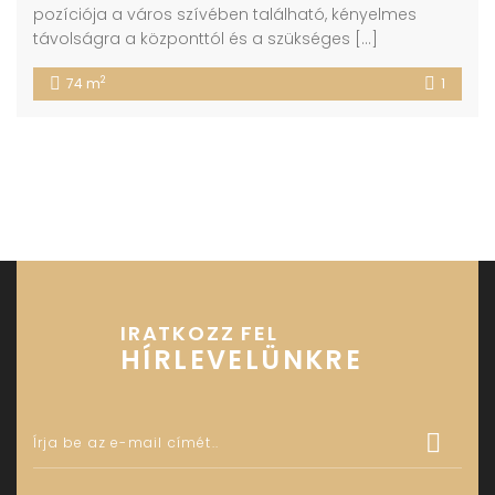
pozíciója a város szívében található, kényelmes
távolságra a központtól és a szükséges […]
2
74 m
1
IRATKOZZ FEL
HÍRLEVELÜNKRE