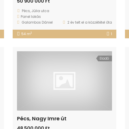
50 900 000 Ft
Pécs, Júlia utca
Panel lakás
Galambos Dániel
2 év telt el a közzététel óta
2
54 m
1
Eladó
Pécs, Nagy Imre út
48 500 000 Ft