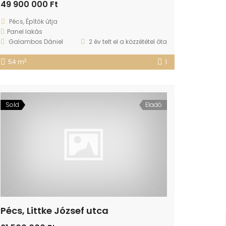
49 900 000 Ft
Pécs, Építők útja
Panel lakás
Galambos Dániel
2 év telt el a közzététel óta
2
54 m
1
Sold
Eladó
Pécs, Littke József utca