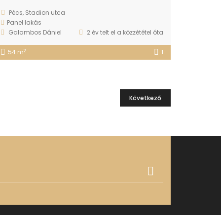
Pécs, Stadion utca
Panel lakás
Galambos Dániel
2 év telt el a közzététel óta
2
54 m
1
Következő