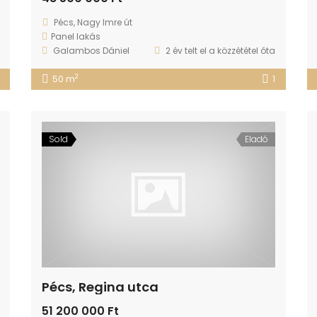
Pécs, Nagy Imre út
Panel lakás
Galambos Dániel
2 év telt el a közzététel óta
2
50 m
1
Sold
Eladó
Pécs, Regina utca
51 200 000 Ft