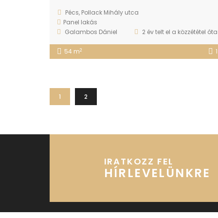
Pécs, Pollack Mihály utca
Panel lakás
Galambos Dániel
2 év telt el a közzététel óta
2
54 m
1
1
2
IRATKOZZ FEL
HÍRLEVELÜNKRE