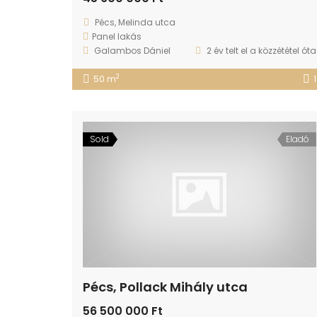
Pécs, Melinda utca
Panel lakás
Galambos Dániel
2 év telt el a közzététel óta
2
50 m
1
Sold
Eladó
Pécs, Pollack Mihály utca
56 500 000 Ft