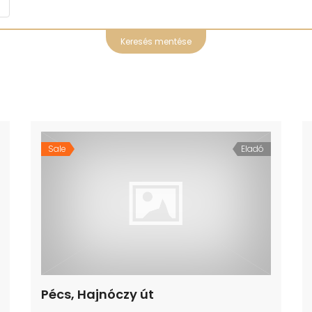
Keresés mentése
Sale
Eladó
Pécs, Hajnóczy út