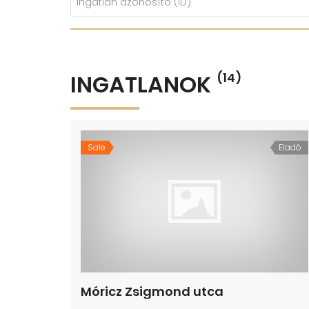
INGATLANOK
(14)
Sale
Eladó
Móricz Zsigmond utca