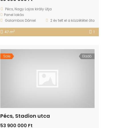
Pécs, Nagy Lajos király útja
Panel lakás
Galambos Dániel
2 év telt el a közzététel óta
2
47 m
1
Sale
Eladó
Pécs, Stadion utca
53 900 000 Ft