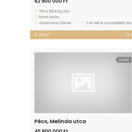
62 900 000 Ft
Pécs, Ifjúság útja
Panel lakás
Galambos Dániel
2 év telt el a közzététel óta
2
64 m
1
Eladó
Pécs, Melinda utca
45 900 000 Ft