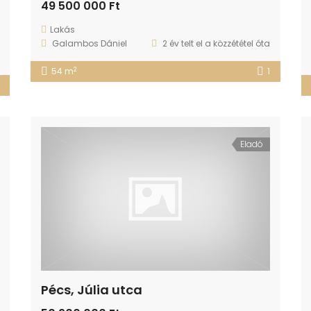
49 500 000 Ft
Lakás
Galambos Dániel
2 év telt el a közzététel óta
2
54 m
1
Eladó
Pécs, Júlia utca