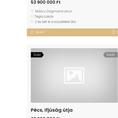
53 900 000 Ft
Móricz Zsigmond utca
Tégla Lakás
2 év telt el a közzététel óta
2
74 m
1
Sold
Eladó
Pécs, Ifjúság útja