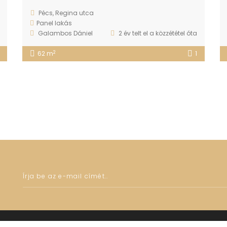
Pécs, Regina utca
Panel lakás
Galambos Dániel
2 év telt el a közzététel óta
2
62 m
1