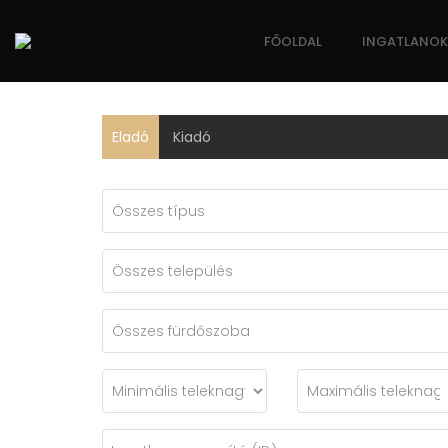
FŐOLDAL
INGATLANOK
Eladó
Kiadó