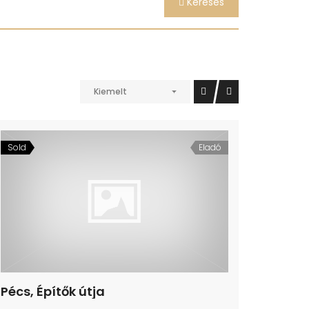
Keresés
Kiemelt
Sold
Eladó
Pécs, Építők útja