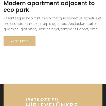
Modern apartment adjacent to
eco park
Pellentesque habitant morbi tristique senectus et netus et
malesuada fames ac turpis egestas. Vestibulum tortor
quam, feugiat vitae, ultricies eget, tempor sit amet, ante.
Donec eu libero sit amet quam egestas semper. Aenean
ultricies mi vitae est. Mauris placerat eleifend leo. Quisque
Read More
sit amet est et sapien ullamcorper pharetra. Vestibulum
erat wisi, condimentum sed, commodo […]
IRATKOZZ FEL
HÍRLEVELÜNKRE