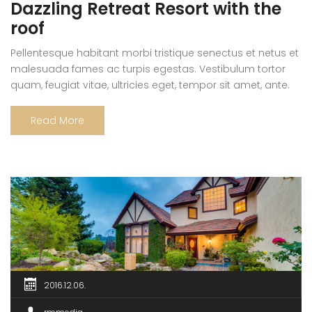
Dazzling Retreat Resort with the
roof
Pellentesque habitant morbi tristique senectus et netus et
malesuada fames ac turpis egestas. Vestibulum tortor
quam, feugiat vitae, ultricies eget, tempor sit amet, ante.
Donec eu libero sit amet quam egestas semper. Aenean
ultricies mi vitae est. Mauris placerat eleifend leo. Quisque
Read More
sit amet est et sapien ullamcorper pharetra. Vestibulum
erat wisi, condimentum sed, commodo […]
2016.12.06.