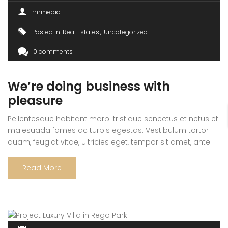
rmmedia
Posted in
Real Estates
Uncategorized
0 comments
We’re doing business with
pleasure
Pellentesque habitant morbi tristique senectus et netus et
malesuada fames ac turpis egestas. Vestibulum tortor
quam, feugiat vitae, ultricies eget, tempor sit amet, ante.
Donec eu libero sit amet quam egestas semper. Aenean
ultricies mi vitae est. Mauris placerat eleifend leo. Quisque
Read More
sit amet est et sapien ullamcorper pharetra. Vestibulum
erat wisi, condimentum sed, commodo […]