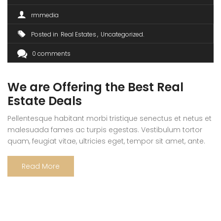
rmmedia
Posted in
Real Estates
Uncategorized
0 comments
We are Offering the Best Real
Estate Deals
Pellentesque habitant morbi tristique senectus et netus et
malesuada fames ac turpis egestas. Vestibulum tortor
quam, feugiat vitae, ultricies eget, tempor sit amet, ante.
Donec eu libero sit amet quam egestas semper. Aenean
ultricies mi vitae est. Mauris placerat eleifend leo. Quisque
Read More
sit amet est et sapien ullamcorper pharetra. Vestibulum
erat wisi, condimentum sed, commodo […]