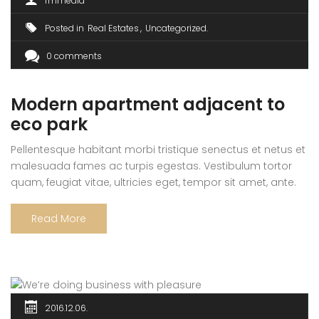
rmmedia
Posted in
Real Estates
Uncategorized
0 comments
Modern apartment adjacent to
eco park
Pellentesque habitant morbi tristique senectus et netus et
malesuada fames ac turpis egestas. Vestibulum tortor
quam, feugiat vitae, ultricies eget, tempor sit amet, ante.
Donec eu libero sit amet quam egestas semper. Aenean
ultricies mi vitae est. Mauris placerat eleifend leo. Quisque
Read More
sit amet est et sapien ullamcorper pharetra. Vestibulum
erat wisi, condimentum sed, commodo […]
2016.12.06.