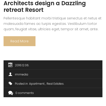
Architects design a Dazzling
retreat Resort
Pellentesque habitant morbi tristique senectus et netus et
malesuada fames ac turpis egestas. Vestibulum tortor
quam, feugiat vitae, ultricies eget, tempor sit amet, ante.
Donec eu libero sit amet quam egestas semper. Aenean
ultricies mi vitae est. Mauris placerat eleifend leo. Quisque
Read More
sit amet est et sapien ullamcorper pharetra. Vestibulum
erat wisi, condimentum sed, commodo […]
2016.12.06.
rmmedia
Posted in
Apartment
Real Estates
0 comments