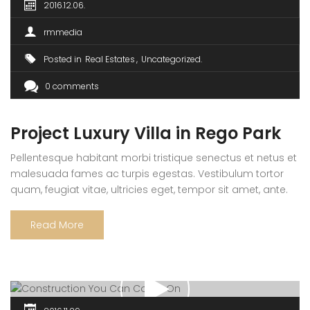
2016.12.06.
rmmedia
Posted in
Real Estates
Uncategorized
0 comments
Project Luxury Villa in Rego Park
Pellentesque habitant morbi tristique senectus et netus et
malesuada fames ac turpis egestas. Vestibulum tortor
quam, feugiat vitae, ultricies eget, tempor sit amet, ante.
Donec eu libero sit amet quam egestas semper. Aenean
ultricies mi vitae est. Mauris placerat eleifend leo. Quisque
Read More
sit amet est et sapien ullamcorper pharetra. Vestibulum
erat wisi, condimentum sed, commodo […]