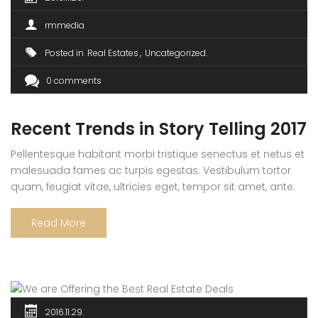
rmmedia
Posted in
Real Estates
Uncategorized
0 comments
Recent Trends in Story Telling 2017
Pellentesque habitant morbi tristique senectus et netus et
malesuada fames ac turpis egestas. Vestibulum tortor
quam, feugiat vitae, ultricies eget, tempor sit amet, ante.
Donec eu libero sit amet quam egestas semper. Aenean
ultricies mi vitae est. Mauris placerat eleifend leo.
Read More
2016.11.29.