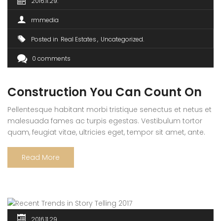
2016.11.29.
rmmedia
Posted in
Real Estates
Uncategorized
0 comments
Construction You Can Count On
Pellentesque habitant morbi tristique senectus et netus et
malesuada fames ac turpis egestas. Vestibulum tortor
quam, feugiat vitae, ultricies eget, tempor sit amet, ante.
Donec eu libero sit amet quam egestas semper. Aenean
ultricies mi vitae est. Mauris placerat eleifend leo. Quisque
Read More
sit amet est et sapien ullamcorper pharetra. Vestibulum
erat wisi, condimentum sed, commodo […]
2016.11.29.