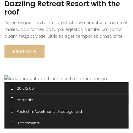
Dazzling Retreat Resort with the
roof
Pellentesque habitant morbi tristique senectus et netus et
malesuada fames ac turpis egestas. Vestibulum tortor
quam, feugiat vitae, ultricies eget, tempor sit amet, ante.
Donec eu libero sit amet quam egestas semper. Aenean
ultricies mi vitae est. Mauris placerat eleifend leo. Quisque
Read More
sit amet est et sapien ullamcorper pharetra. Vestibulum
erat wisi, condimentum sed, commodo […]
2016.12.06.
rmmedia
Posted in
Apartment
Uncategorized
0 comments