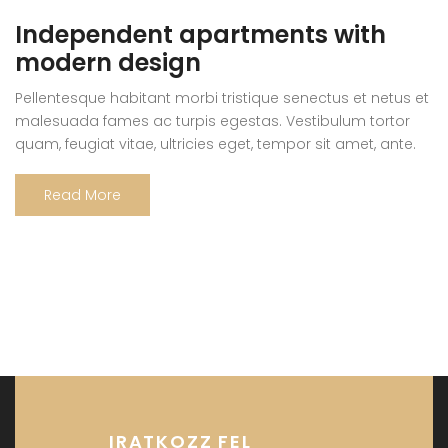
Independent apartments with
modern design
Pellentesque habitant morbi tristique senectus et netus et
malesuada fames ac turpis egestas. Vestibulum tortor
quam, feugiat vitae, ultricies eget, tempor sit amet, ante.
Donec eu libero sit amet quam egestas semper. Aenean
ultricies mi vitae est. Mauris placerat eleifend leo. Quisque
Read More
sit amet est et sapien ullamcorper pharetra. Vestibulum
erat wisi, condimentum sed, commodo […]
IRATKOZZ FEL