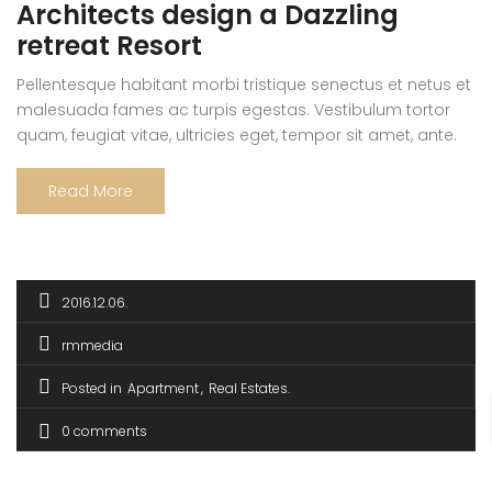
Architects design a Dazzling
retreat Resort
Pellentesque habitant morbi tristique senectus et netus et
malesuada fames ac turpis egestas. Vestibulum tortor
quam, feugiat vitae, ultricies eget, tempor sit amet, ante.
Donec eu libero sit amet quam egestas semper. Aenean
ultricies mi vitae est. Mauris placerat eleifend leo. Quisque
Read More
sit amet est et sapien ullamcorper pharetra. Vestibulum
erat wisi, condimentum sed, commodo […]
2016.12.06.
rmmedia
Posted in
Apartment
Real Estates
0 comments