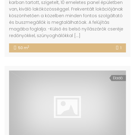
karban tartott, szigetelt, 10 emeletes panel épületben
van, kiváló lakóközösséggel. Frekventált lokációjának
köszönhetően a közelben minden fontos szolgáltató
és buszmegállók is megtalálhatóak. A felújítás
magába foglalja: -Külső és belső nyílászárók cseréje
redőnyökkel, szúnyoghálókkal […]
2
50 m
1
Eladó