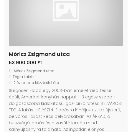
Móricz Zsigmond utca
53 900 000 Ft
Móricz Zsigmond utca
Tégla Lakás
2 év telt el a közzététel óta
Sürgősen Eladó egy 2003-ban emeletráépítéssel
épült, Amerikai-konyhás nappali + 3 egész szoba +
dolgozószoba kialakítású, gáz-cirkó fűtésű BELVÁROSI
TÉGLA lakás HELYSZÍN Eladásra kínáljuk ezt az újszerű,
belvárosi lakást Pécs belvárosában. Az ÁRKÁD, a
buszvégállomás és a vasútállomás mind
karnyújtásnyira található. Az ingatlan előnyös