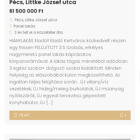
Pécs, Littke József utca
61 500 000 Ft
Pécs, Littke József utca
Panel lakás
2 év telt el a közzététel óta
HIÁNYLAKÁS Eladó!! Eladó Kertváros közkedvelt részén
egy frissen FELÚJÍTOTT 3.5 Szobás, erkélyes
nagyméretű panel lakás káprázatos
körpanorámával. A lakás tágas méretéből adódóan
3 egész szoba+ dolgozó szoba kialakított. Minden
helyiség az előszobából külön megközelíthető. Az
ingatlan teljes felújítása során : ÚJ villany/víz
vezetékek, ÚJ hideg/meleg burkolatok, ÚJ műanyag
nyílászárók, ÚJ egyedi tervezésű gépesített
konyhabútor, ÚJ […]
2
73 m
1