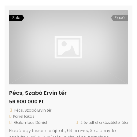
Sold
Eladó
Pécs, Szabó Ervin tér
56 900 000 Ft
Pécs, Szabó Ervin tér
Panel lakás
Galambos Dániel
2 év telt el a közzététel óta
Eladó egy frissen felújított, 63 nm-es, 3 különnyíló