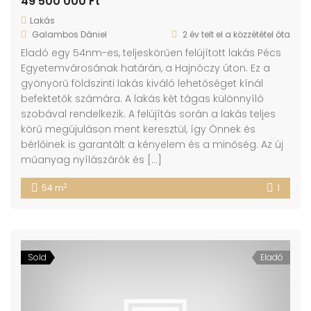
49 500 000 Ft
Lakás
Galambos Dániel
2 év telt el a közzététel óta
Eladó egy 54nm-es, teljeskörűen felújított lakás Pécs
Egyetemvárosának határán, a Hajnóczy úton. Ez a
gyönyörű földszinti lakás kiváló lehetőséget kínál
befektetők számára. A lakás két tágas különnyíló
szobával rendelkezik. A felújítás során a lakás teljes
körű megújuláson ment keresztül, így Önnek és
bérlőinek is garantált a kényelem és a minőség. Az új
műanyag nyílászárók és […]
2
54 m
1
Sold
Eladó