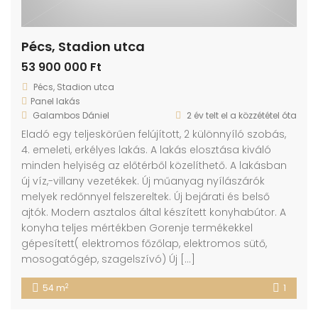
Pécs, Stadion utca
53 900 000 Ft
Pécs, Stadion utca
Panel lakás
Galambos Dániel
2 év telt el a közzététel óta
Eladó egy teljeskörűen felújított, 2 különnyíló szobás,
4. emeleti, erkélyes lakás. A lakás elosztása kiváló
minden helyiség az előtérből közelíthető. A lakásban
új víz,-villany vezetékek. Új műanyag nyílászárók
melyek redőnnyel felszereltek. Új bejárati és belső
ajtók. Modern asztalos által készített konyhabútor. A
konyha teljes mértékben Gorenje termékekkel
gépesített( elektromos főzőlap, elektromos sütő,
mosogatógép, szagelszívó) Új […]
2
54 m
1