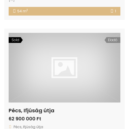
2
54 m
1
Sold
Eladó
Pécs, Ifjúság útja
62 900 000 Ft
Pécs, Ifjúság útja