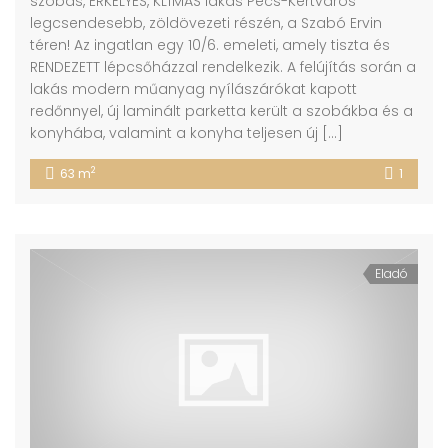
szobás, ERKÉLYES, KLÍMÁS lakás Pécs-Kertváros
legcsendesebb, zöldövezeti részén, a Szabó Ervin
téren! Az ingatlan egy 10/6. emeleti, amely tiszta és
RENDEZETT lépcsőházzal rendelkezik. A felújítás során a
lakás modern műanyag nyílászárókat kapott
redőnnyel, új laminált parketta került a szobákba és a
konyhába, valamint a konyha teljesen új […]
2
63 m
1
Eladó