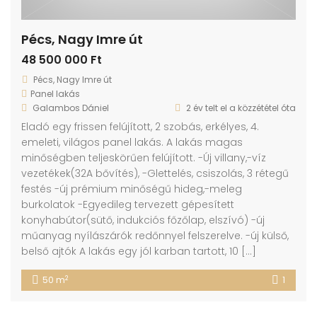
Pécs, Nagy Imre út
48 500 000 Ft
Pécs, Nagy Imre út
Panel lakás
Galambos Dániel
2 év telt el a közzététel óta
Eladó egy frissen felújított, 2 szobás, erkélyes, 4.
emeleti, világos panel lakás. A lakás magas
minőségben teljeskörűen felújított. -Új villany,-víz
vezetékek(32A bővítés), -Glettelés, csiszolás, 3 rétegű
festés -új prémium minőségű hideg,-meleg
burkolatok -Egyedileg tervezett gépesített
konyhabútor(sütő, indukciós főzőlap, elszívó) -új
műanyag nyílászárók redőnnyel felszerelve. -új külső,
belső ajtók A lakás egy jól karban tartott, 10 […]
2
50 m
1