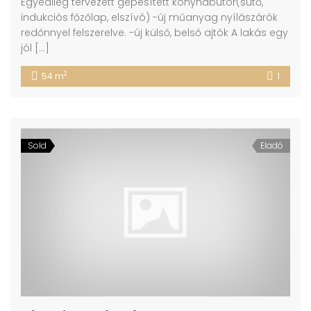
Egyedileg tervezett gépesített konyhabútor(sütő,
indukciós főzőlap, elszívó) -új műanyag nyílászárók
redőnnyel felszerelve. -új külső, belső ajtók A lakás egy
jól […]
2
54 m
1
Sold
Eladó