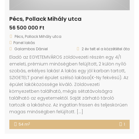
Pécs, Pollack Mihály utca
56 500 000 Ft
Pécs, Pollack Mihály utca
Panel lakás
Galambos Dániel
2 év telt el a közzététel óta
Eladó az EGYETEMVÁROS zöldövezeti részén egy 4/1
emeleti, prémium minőségben felújított, 2 külön nyíló
szobás, erkélyes lakás! A lakás egy jól karban tartott,
SZIGETELT panel épület szélső lakása(K-Ny fekvésű). Az
épület lakóközössége kiváló. Zöldövezeti
környezetben található, mégis sétatávolságra
található az egyetemektől. Saját zárható tároló
tartozik a lakáshoz. Az ingatlan frissen és teljeskörűen
magas minőségben felújított. […]
2
54 m
1