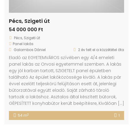
Pécs, Szigeti út
54 000 000 Ft
Pécs, Szigeti út
Panel lakás
Galambos Dániel
2 év telt el a közzététel óta
Eladó az EGYETEMVÁROS szívében egy 4/4 emeleti
panel lakás az Orvosi egyetemmel szemben. A lakás
egy jól karban tartott, SZIGETELT panel épületben
található Az épület lakóközössége kiváló. A lakás pár
évvel ezelőtt teljeskörű felújításon esett át, jelenlegi
bútorzatával együtt eladó. Saját zárható tároló
tartozik a lakáshoz. Asztalos által készített bútorok,
GÉPESÍTETT konyhabútor került beépítésre, Kiválóan […]
2
54 m
1