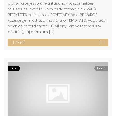
otthon a teljeskörű felújításának köszönhetően
stílusos és időtálló. Nem csak otthon, de KIVÁLÓ
BEFEKTETÉS is, hiszen az EGYETEMEK és a BELVÁROS
közelsége miatt azonnal, jó áron KIADHATÓ, vagy akár
saját célra fordítható. -Új villany,-víz vezetékek(32A
bővítés), -új prémium […]
2
47 m
1
Sold
Eladó