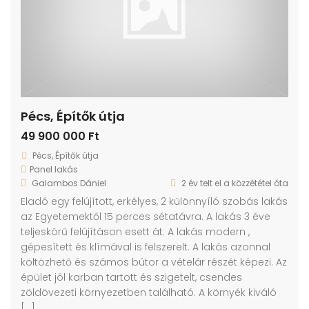
Pécs, Építők útja
49 900 000 Ft
Pécs, Építők útja
Panel lakás
Galambos Dániel
2 év telt el a közzététel óta
Eladó egy felújított, erkélyes, 2 különnyíló szobás lakás
az Egyetemektől 15 perces sétatávra. A lakás 3 éve
teljeskörű felújításon esett át. A lakás modern ,
gépesített és klímával is felszerelt. A lakás azonnal
költözhető és számos bútor a vételár részét képezi. Az
épület jól karban tartott és szigetelt, csendes
zöldövezeti környezetben található. A környék kiváló
[…]