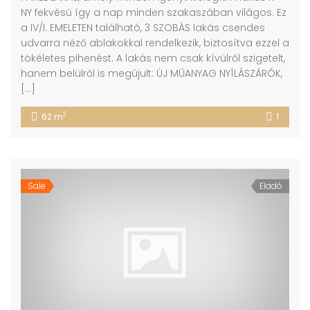
NY fekvésű így a nap minden szakaszában világos. Ez
a IV/I. EMELETEN található, 3 SZOBÁS lakás csendes
udvarra néző ablakokkal rendelkezik, biztosítva ezzel a
tökéletes pihenést. A lakás nem csak kívülről szigetelt,
hanem belülről is megújult: ÚJ MŰANYAG NYÍLÁSZÁRÓK,
[…]
2
62 m
1
Sale
Eladó