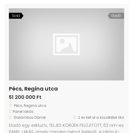
Sold
Eladó
Pécs, Regina utca
51 200 000 Ft
Pécs, Regina utca
Panel lakás
Galambos Dániel
2 év telt el a közzététel óta
Eladó egy exkluzív, TELJES KÖRŰEN FELÚJÍTOTT, 62 nm-es
PANEL LAKÁS, amely minden igényt kielégít. A lakás K-