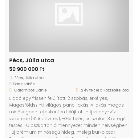
Pécs, Júlia utca
50 900 000 Ft
Pécs, Júlia utca
Panel lakás
Galambos Dániel
2 év telt el a közzététel óta
Eladó egy frissen felújított, 2 szobás, erkélyes,
Magasföldszinti, világos panel lakás. A lakás magas
minőségben teljeskörűen felújított. -Új villany,-víz
vezetékek(32A bővítés), -Glettelés, csiszolás, 3 rétegű
festés -Gipszkarton álmennyezet minden helységben
-új prémium minőségű hideg,-meleg burkolatok -