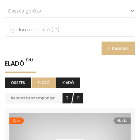
Keresés
(14)
ELADÓ
ÖSSZES
ELADÓ
KIADÓ
Rendezés szempontja
Sale
Eladó