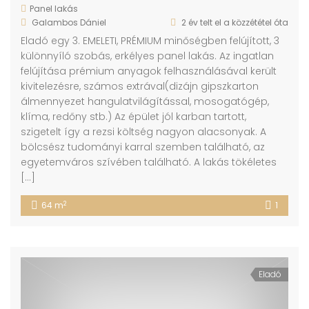
Panel lakás
Galambos Dániel
2 év telt el a közzététel óta
Eladó egy 3. EMELETI, PRÉMIUM minőségben felújított, 3
különnyíló szobás, erkélyes panel lakás. Az ingatlan
felújítása prémium anyagok felhasználásával került
kivitelezésre, számos extrával(dizájn gipszkarton
álmennyezet hangulatvilágítással, mosogatógép,
klíma, redőny stb.) Az épület jól karban tartott,
szigetelt így a rezsi költség nagyon alacsonyak. A
bölcsész tudományi karral szemben található, az
egyetemváros szívében található. A lakás tökéletes
[…]
2
64 m
1
Eladó