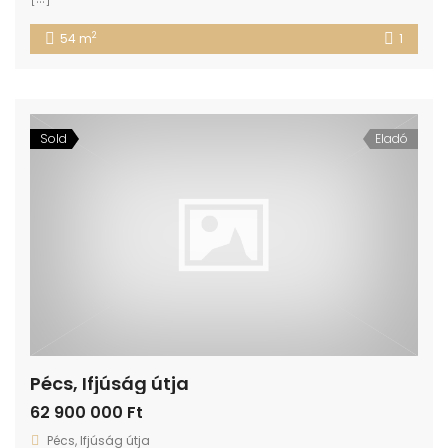
2
54 m
1
Sold
Eladó
Pécs, Ifjúság útja
62 900 000 Ft
Pécs, Ifjúság útja