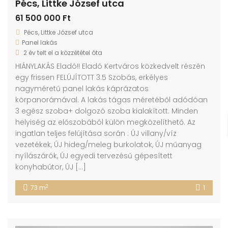
Pécs, Littke József utca
61 500 000 Ft
Pécs, Littke József utca
Panel lakás
2 év telt el a közzététel óta
HIÁNYLAKÁS Eladó!! Eladó Kertváros közkedvelt részén
egy frissen FELÚJÍTOTT 3.5 Szobás, erkélyes
nagyméretű panel lakás káprázatos
körpanorámával. A lakás tágas méretéből adódóan
3 egész szoba+ dolgozó szoba kialakított. Minden
helyiség az előszobából külön megközelíthető. Az
ingatlan teljes felújítása során : ÚJ villany/víz
vezetékek, ÚJ hideg/meleg burkolatok, ÚJ műanyag
nyílászárók, ÚJ egyedi tervezésű gépesített
konyhabútor, ÚJ […]
2
73 m
1