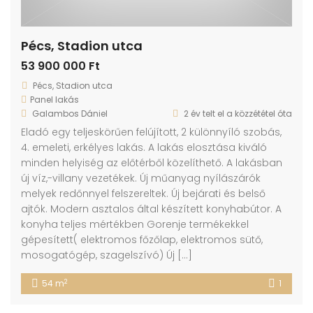
Pécs, Stadion utca
53 900 000 Ft
Pécs, Stadion utca
Panel lakás
Galambos Dániel
2 év telt el a közzététel óta
Eladó egy teljeskörűen felújított, 2 különnyíló szobás,
4. emeleti, erkélyes lakás. A lakás elosztása kiváló
minden helyiség az előtérből közelíthető. A lakásban
új víz,-villany vezetékek. Új műanyag nyílászárók
melyek redőnnyel felszereltek. Új bejárati és belső
ajtók. Modern asztalos által készített konyhabútor. A
konyha teljes mértékben Gorenje termékekkel
gépesített( elektromos főzőlap, elektromos sütő,
mosogatógép, szagelszívó) Új […]
2
54 m
1