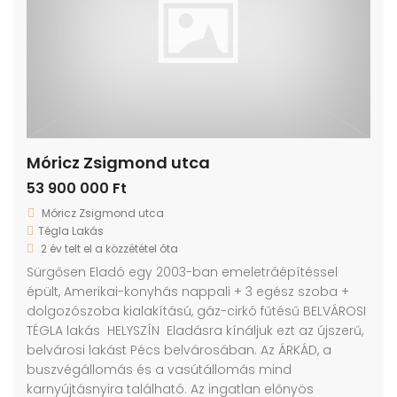
Móricz Zsigmond utca
53 900 000 Ft
Móricz Zsigmond utca
Tégla Lakás
2 év telt el a közzététel óta
Sürgősen Eladó egy 2003-ban emeletráépítéssel
épült, Amerikai-konyhás nappali + 3 egész szoba +
dolgozószoba kialakítású, gáz-cirkó fűtésű BELVÁROSI
TÉGLA lakás HELYSZÍN Eladásra kínáljuk ezt az újszerű,
belvárosi lakást Pécs belvárosában. Az ÁRKÁD, a
buszvégállomás és a vasútállomás mind
karnyújtásnyira található. Az ingatlan előnyös