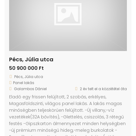
Pécs, Júlia utca
50 900 000 Ft
Pécs, Júlia utca
Panel lakás
Galambos Dániel
2 év telt el a közzététel óta
Eladó egy frissen felújított, 2 szobás, erkélyes,
Magasföldszinti, világos panel lakás. A lakás magas
minőségben teljeskörűen felújított. -Új villany,-víz
vezetékek(32A bővítés), -Glettelés, csiszolás, 3 rétegű
festés -Gipszkarton álmennyezet minden helységben
-új prémium minőségű hideg,-meleg burkolatok -