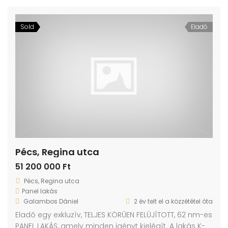
Sold
Eladó
Pécs, Regina utca
51 200 000 Ft
Pécs, Regina utca
Panel lakás
Galambos Dániel
2 év telt el a közzététel óta
Eladó egy exkluzív, TELJES KÖRŰEN FELÚJÍTOTT, 62 nm-es
PANEL LAKÁS, amely minden igényt kielégít. A lakás K-