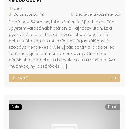
49 500 000 Ft
Lakás
Galambos Dániel
2 év telt el a közzététel óta
Eladó egy 54nm-es, teljeskörűen felújított lakás Pécs
Egyetemvárosának határán, a Hajnóczy úton. Ez a
gyönyörű földszinti lakás kiváló lehetőséget kínál
befektetők számára. A lakás két tágas különnyíló
szobával rendelkezik. A felújítás során a lakás teljes
körű megújuláson ment keresztül, így Önnek és
bérlőinek is garantált a kényelem és a minőség. Az új
műanyag nyílászárók és […]
2
54 m
1
Sold
Eladó