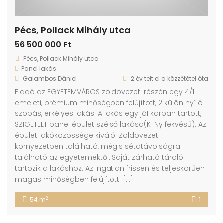
Pécs, Pollack Mihály utca
56 500 000 Ft
Pécs, Pollack Mihály utca
Panel lakás
Galambos Dániel
2 év telt el a közzététel óta
Eladó az EGYETEMVÁROS zöldövezeti részén egy 4/1
emeleti, prémium minőségben felújított, 2 külön nyíló
szobás, erkélyes lakás! A lakás egy jól karban tartott,
SZIGETELT panel épület szélső lakása(K-Ny fekvésű). Az
épület lakóközössége kiváló. Zöldövezeti
környezetben található, mégis sétatávolságra
található az egyetemektől. Saját zárható tároló
tartozik a lakáshoz. Az ingatlan frissen és teljeskörűen
magas minőségben felújított. […]
2
54 m
1