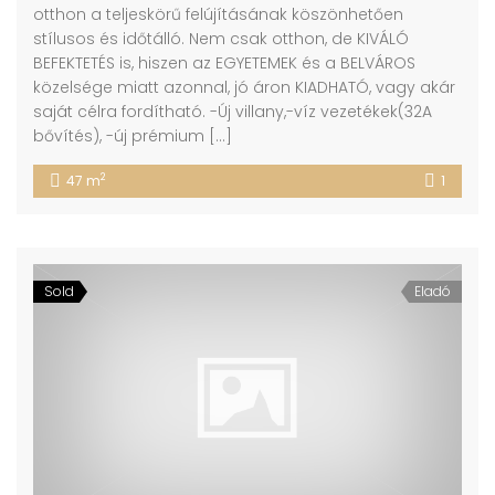
otthon a teljeskörű felújításának köszönhetően
stílusos és időtálló. Nem csak otthon, de KIVÁLÓ
BEFEKTETÉS is, hiszen az EGYETEMEK és a BELVÁROS
közelsége miatt azonnal, jó áron KIADHATÓ, vagy akár
saját célra fordítható. -Új villany,-víz vezetékek(32A
bővítés), -új prémium […]
2
47 m
1
Sold
Eladó