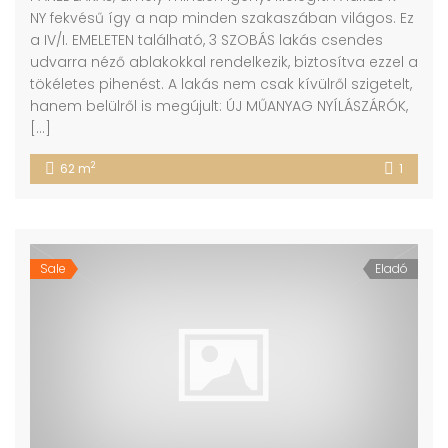
NY fekvésű így a nap minden szakaszában világos. Ez
a IV/I. EMELETEN található, 3 SZOBÁS lakás csendes
udvarra néző ablakokkal rendelkezik, biztosítva ezzel a
tökéletes pihenést. A lakás nem csak kívülről szigetelt,
hanem belülről is megújult: ÚJ MŰANYAG NYÍLÁSZÁRÓK,
[…]
2
62 m
1
Sale
Eladó