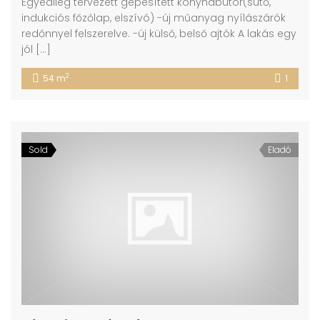
Egyedileg tervezett gépesített konyhabútor(sütő,
indukciós főzőlap, elszívó) -új műanyag nyílászárók
redőnnyel felszerelve. -új külső, belső ajtók A lakás egy
jól […]
2
54 m
1
Sold
Eladó