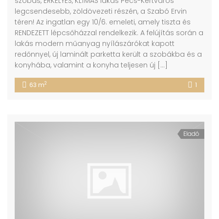
szobás, ERKÉLYES, KLÍMÁS lakás Pécs-Kertváros
legcsendesebb, zöldövezeti részén, a Szabó Ervin
téren! Az ingatlan egy 10/6. emeleti, amely tiszta és
RENDEZETT lépcsőházzal rendelkezik. A felújítás során a
lakás modern műanyag nyílászárókat kapott
redőnnyel, új laminált parketta került a szobákba és a
konyhába, valamint a konyha teljesen új […]
2
63 m
1
Eladó