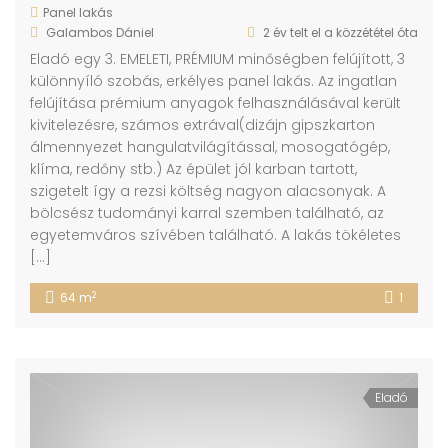
Panel lakás
Galambos Dániel
2 év telt el a közzététel óta
Eladó egy 3. EMELETI, PRÉMIUM minőségben felújított, 3
különnyíló szobás, erkélyes panel lakás. Az ingatlan
felújítása prémium anyagok felhasználásával került
kivitelezésre, számos extrával(dizájn gipszkarton
álmennyezet hangulatvilágítással, mosogatógép,
klíma, redőny stb.) Az épület jól karban tartott,
szigetelt így a rezsi költség nagyon alacsonyak. A
bölcsész tudományi karral szemben található, az
egyetemváros szívében található. A lakás tökéletes
[…]
2
64 m
1
Eladó