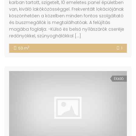
karban tartott, szigetelt, 10 emeletes panel épületben
van, kiváló lakóközösséggel. Frekventált lokációjának
köszönhetően a közelben minden fontos szolgáltató
és buszmegállók is megtalálhatóak. A felújítás
magába foglalja: -Külső és belső nyílászárók cseréje
redőnyökkel, szúnyoghálókkal […]
2
50 m
1
Eladó