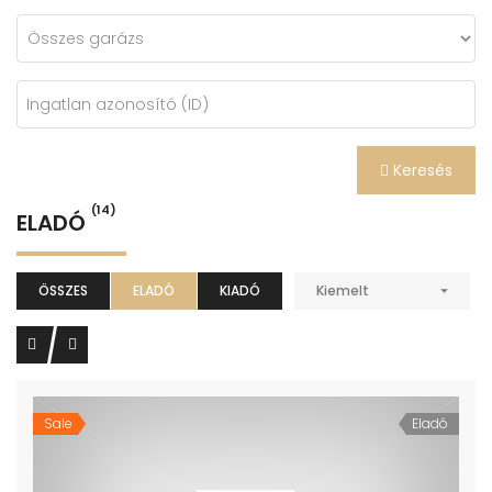
Keresés
(14)
ELADÓ
ÖSSZES
ELADÓ
KIADÓ
Kiemelt
Sale
Eladó