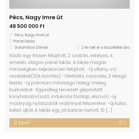
Pécs, Nagy Imre út
48 500 000 Ft
Pécs, Nagy Imre út
Panel lakás
Galambos Dániel
2 év telt el a közzététel óta
Eladó egy frissen felújított, 2 szobás, erkélyes, 4.
emeleti, világos panel lakás. A lakás magas
minőségben teljeskörűen felújított. -Új villany,-víz
vezetékek(32A bővítés), -Glettelés, csiszolás, 3 rétegű
festés -új prémium minőségű hideg,-meleg
burkolatok -Egyedileg tervezett gépesített
konyhabútor(sütő, indukciós főzőlap, elszívó) -új
műanyag nyílászárók redőnnyel felszerelve. -új külső,
belső ajtók A lakás egy jól karban tartott, 10 […]
2
50 m
1