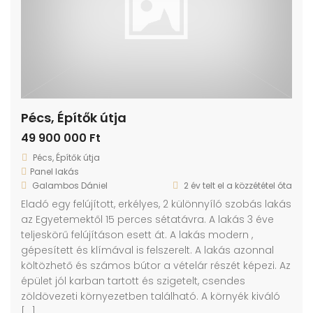
Pécs, Építők útja
49 900 000 Ft
Pécs, Építők útja
Panel lakás
Galambos Dániel
2 év telt el a közzététel óta
Eladó egy felújított, erkélyes, 2 különnyíló szobás lakás
az Egyetemektől 15 perces sétatávra. A lakás 3 éve
teljeskörű felújításon esett át. A lakás modern ,
gépesített és klímával is felszerelt. A lakás azonnal
költözhető és számos bútor a vételár részét képezi. Az
épület jól karban tartott és szigetelt, csendes
zöldövezeti környezetben található. A környék kiváló
[…]