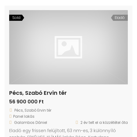
Sold
Eladó
Pécs, Szabó Ervin tér
56 900 000 Ft
Pécs, Szabó Ervin tér
Panel lakás
Galambos Dániel
2 év telt el a közzététel óta
Eladó egy frissen felújított, 63 nm-es, 3 különnyíló