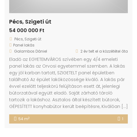
Pécs, Szigeti út
54 000 000 Ft
Pécs, Szigeti út
Panel lakás
Galambos Dániel
2 év telt el a közzététel óta
Eladó az EGYETEMVÁROS szívében egy 4/4 emeleti
panel lakás az Orvosi egyetemmel szemben. A lakás
egy jól karban tartott, SZIGETELT panel épületben
található Az épület lakóközössége kiváló. A lakás pár
évvel ezelőtt teljeskörű felújításon esett át, jelenlegi
bútorzatával együtt eladó. Saját zárható tároló
tartozik a lakáshoz. Asztalos által készített bútorok,
GÉPESÍTETT konyhabútor került beépítésre, Kiválóan […]
2
54 m
1