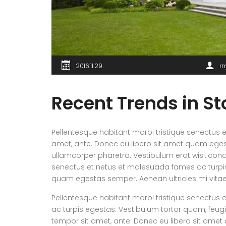
2016.11.29.
r
Recent Trends in Sto
Pellentesque habitant morbi tristique senectus e
amet, ante. Donec eu libero sit amet quam egesta
ullamcorper pharetra. Vestibulum erat wisi, con
senectus et netus et malesuada fames ac turpis e
quam egestas semper. Aenean ultricies mi vitae e
Pellentesque habitant morbi tristique senectus
ac turpis egestas. Vestibulum tortor quam, feugiat
tempor sit amet, ante. Donec eu libero sit am