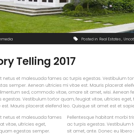
mmedia
Posted in
Real Estates
Uncat
ry Telling 2017
t netus et malesuada fames ac turpis egestas. Vestibulum tortor
s semper. Aenean ultricies mi vitae est. Mauris placerat eleif
dimentum sed, commodo vitae, ornare sit amet, wisi. Aenean f
gestas. Vestibulum tortor quam, feugiat vitae, ultricies eget, 
st. Mauris placerat eleifend leo. Quisque sit amet est et sapi
 et netus et malesuada fames
Pellentesque habitant morbi tr
 vitae, ultricies eget,
ac turpis egestas. Vestibulum to
et quam egestas semper.
sit amet, ante. Donec eu libe