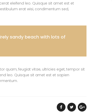
acerat eleifend leo. Quisque sit amet est et
estibulum erat wisi, condimentum sed,
rely sandy beach with lots of
 quam, feugiat vitae, ultricies eget, tempor sit
end leo. Quisque sit amet est et sapien
fermentum.