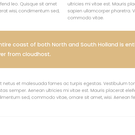
eifend leo. Quisque sit amet
ultricies mi vitae est. Mauris pl
erat wisi, condimentum sed,
sapien ullamcorper pharetra. V
commodo vitae.
ire coast of both North and South Holland is enti
ver from cloudhost.
t netus et malesuada fames ac turpis egestas. Vestibulum tortor
s semper. Aenean ultricies mi vitae est. Mauris placerat eleif
ndimentum sed, commodo vitae, ornare sit amet, wisi. Aenean 