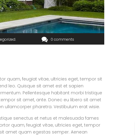
egorized
0 comments
 quam, feugiat vitae, ultricies eget, tempor sit
end leo. Quisque sit amet est et sapien
ermentum. Pellentesque habitant morbi tristique
tempor sit amet, ante. Donec eu libero sit amet
en ullamcorper pharetra. Vestibulum erat wisie.
istique senectus et netus et malesuada fames
rtor quam, feugiat vitae, ultricies eget, tempor
ro sit amet quam egestas semper. Aenean