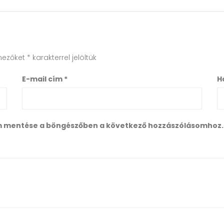
mezőket
*
karakterrel jelöltük
E-mail cím
*
H
m mentése a böngészőben a következő hozzászólásomhoz.